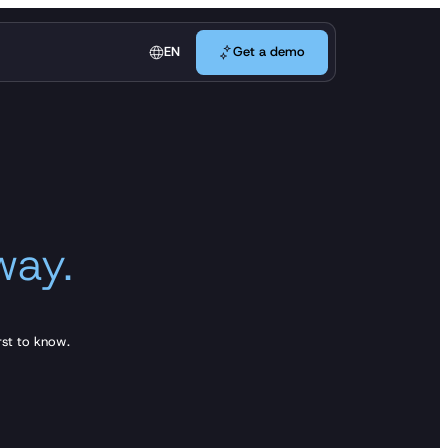
Get a demo
EN
Get a demo
way.
rst to know.