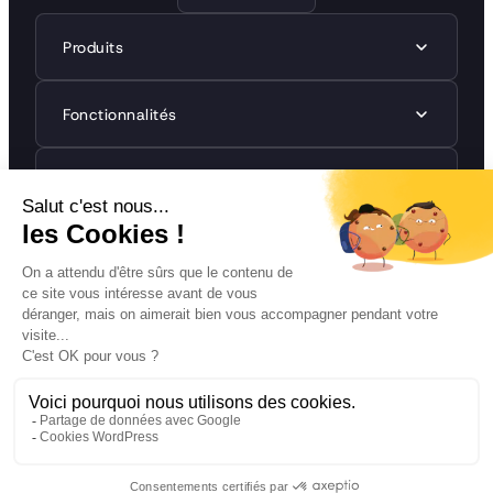
Produits
Fonctionnalités
Réglementations
Ressources
Entreprise
©2026 Naaia. All rights reserved.
Mentions légales
Politiques de confidentialité
CGU
Website made by
Dalt