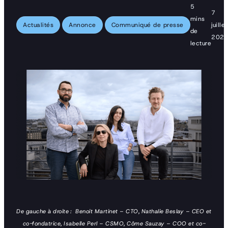
5
7
mins
Actualités
Annonce
Communiqué de presse
juillet
de
202
lecture
De gauche à droite : Benoit Martinet – CTO, Nathalie Beslay – CEO et
co-fondatrice, Isabelle Perl – CSMO, Côme Sauzay – COO et co-